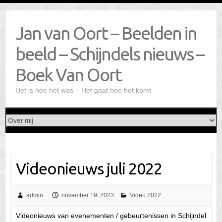
Doorgaan
naar
Jan van Oort – Beelden in
inhoud
beeld – Schijndels nieuws –
Boek Van Oort
Het is hoe het was – Het gaat hoe het komt
Videonieuws juli 2022
admin
november 19, 2023
Video 2022
Videonieuws van evenementen / gebeurtenissen in Schijndel