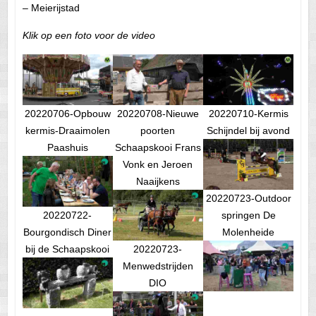
– Meierijstad
Klik op een foto voor de video
20220706-Opbouw
20220708-Nieuwe
20220710-Kermis
kermis-Draaimolen
poorten
Schijndel bij avond
Paashuis
Schaapskooi Frans
Vonk en Jeroen
Naaijkens
20220723-Outdoor
20220722-
springen De
Bourgondisch Diner
Molenheide
bij de Schaapskooi
20220723-
Menwedstrijden
DIO