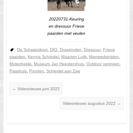
20220731-Keuring
en dressuur Friese
paarden met veulen
De Schaapskooi
,
DIO
,
Draaimolen
,
Dressuur
,
Friese
paarden
,
Kermis Schijndel
,
Maarten Luijk
,
Menwedstrijden
,
Molenheide
,
Museum Jan Heestershuis
,
Outdoor springen
,
Paashuis
,
Poorten
,
Schijndel aan Zee
←
Videonieuws juni 2022
Videonieuws augustus 2022
→