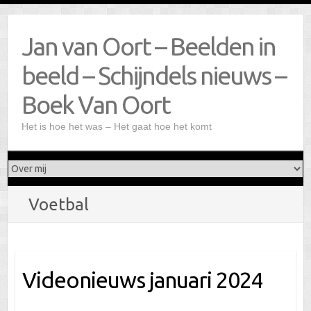
Doorgaan
naar
Jan van Oort – Beelden in
inhoud
beeld – Schijndels nieuws –
Boek Van Oort
Het is hoe het was – Het gaat hoe het komt
Voetbal
Videonieuws januari 2024