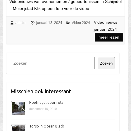
Videonieuws van evenementen / gebeurtenissen in Schijndel
– Meierijstad Klik op een foto voor de video
Videonieuws
admin
januari 13, 2024
Video 2024
januari 2024
meer lezen
Z
Zoeken
o
e
k
e
Misschien ook interessant
n
Hoefnagel door rots
december 10, 2010
Torso in Ocean Black