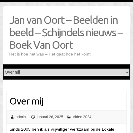
Doorgaan
naar
Jan van Oort – Beelden in
inhoud
beeld – Schijndels nieuws –
Boek Van Oort
Het is hoe het was – Het gaat hoe het komt
Over mij
admin
januari 26, 2025
Video 2024
Sinds 2005 ben ik als vrijwilliger werkzaam bij de Lokale