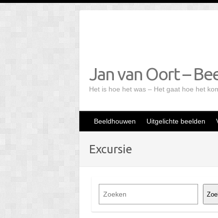
Doorgaan
naar
inhoud
Jan van Oort – Bee
Het is hoe het was – Het gaat hoe het ko
Beeldhouwen
Uitgelichte beelden
Excursie
Z
Zoe
o
e