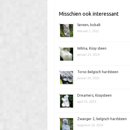
k
e
Misschien ook interessant
n
Sereen, kobalt
februari 1, 2011
Wilma, Kissy steen
januari 14, 2014
Torso Belgisch hardsteen
januari 24, 2022
Dreamers, Kissysteen
april 23, 2023
Zwanger 2, belgisch hardsteen
augustus 18, 2016