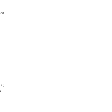
ort
30)
a