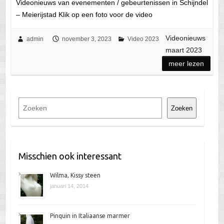
Videonieuws van evenementen / gebeurtenissen in Schijndel
– Meierijstad Klik op een foto voor de video
Videonieuws
admin
november 3, 2023
Video 2023
maart 2023
meer lezen
Z
Zoeken
o
e
k
e
Misschien ook interessant
n
Wilma, Kissy steen
januari 14, 2014
Pinquin in Italiaanse marmer