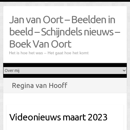
Doorgaan
naar
Jan van Oort – Beelden in
inhoud
beeld – Schijndels nieuws –
Boek Van Oort
Het is hoe het was – Het gaat hoe het komt
Regina van Hooff
Videonieuws maart 2023