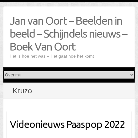
Doorgaan
naar
Jan van Oort – Beelden in
inhoud
beeld – Schijndels nieuws –
Boek Van Oort
Het is hoe het was – Het gaat hoe het komt
Kruzo
Videonieuws Paaspop 2022