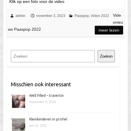
Klik op een foto voor de video
Vide
admin
november 3, 2023
Paaspop
,
Video 2022
onieu
ws Paaspop 2022
meer lezen
Z
Zoeken
o
e
k
e
Misschien ook interessant
n
Well Filled – travertin
september 6, 2024
Kleinkinderen in profiel
juni 21, 2011