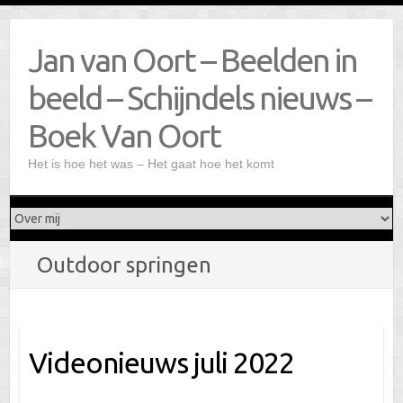
Doorgaan
naar
Jan van Oort – Beelden in
inhoud
beeld – Schijndels nieuws –
Boek Van Oort
Het is hoe het was – Het gaat hoe het komt
Outdoor springen
Videonieuws juli 2022