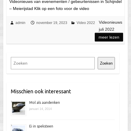
Videonieuws van evenementen / gebeurtenissen in Schijndel
– Meierijstad Klik op een foto voor de video
Videonieuws
admin
november 19, 2023
Video 2022
juli 2022
meer lezen
Z
Zoeken
o
e
k
e
Misschien ook interessant
n
Mol als aandenken
januari 14, 2014
Ei in speksteen