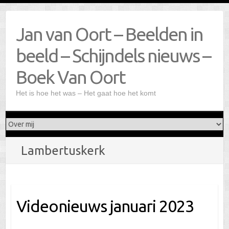
Doorgaan
naar
Jan van Oort – Beelden in
inhoud
beeld – Schijndels nieuws –
Boek Van Oort
Het is hoe het was – Het gaat hoe het komt
Lambertuskerk
Videonieuws januari 2023