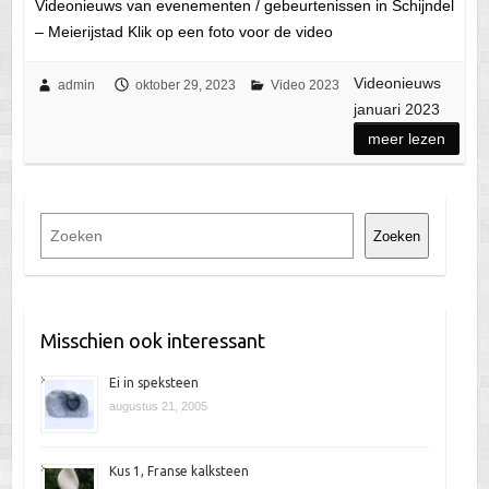
Videonieuws van evenementen / gebeurtenissen in Schijndel
– Meierijstad Klik op een foto voor de video
Videonieuws
admin
oktober 29, 2023
Video 2023
januari 2023
meer lezen
Z
Zoeken
o
e
k
e
Misschien ook interessant
n
Ei in speksteen
augustus 21, 2005
Kus 1, Franse kalksteen