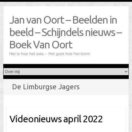
Doorgaan
naar
Jan van Oort – Beelden in
inhoud
beeld – Schijndels nieuws –
Boek Van Oort
Het is hoe het was – Het gaat hoe het komt
De Limburgse Jagers
Videonieuws april 2022