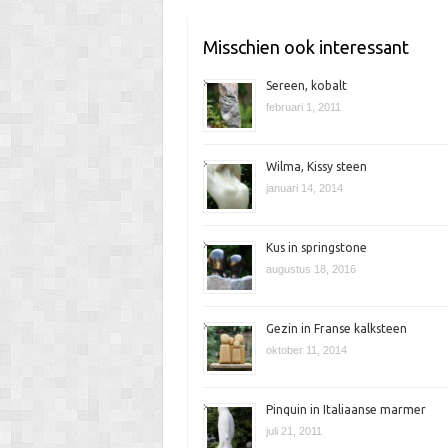
k
e
Misschien ook interessant
n
Sereen, kobalt
februari 1, 2011
Wilma, Kissy steen
januari 14, 2014
Kus in springstone
augustus 18, 2016
Gezin in Franse kalksteen
oktober 11, 2014
Pinquin in Italiaanse marmer
juli 21, 2011