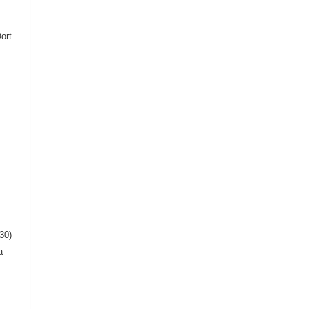
ort
30)
a