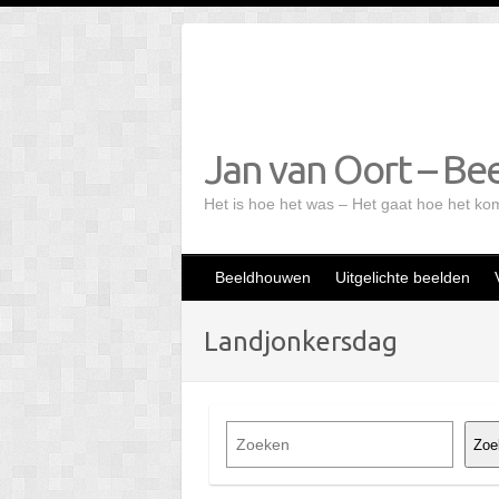
Doorgaan
naar
inhoud
Jan van Oort – Bee
Het is hoe het was – Het gaat hoe het ko
Beeldhouwen
Uitgelichte beelden
Landjonkersdag
Z
Zoe
o
e