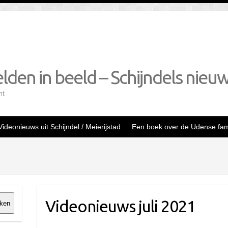
lden in beeld – Schijndels nieu
mt
Videonieuws uit Schijndel / Meierijstad
Een boek over de Udense fami
Videonieuws juli 2021
ken