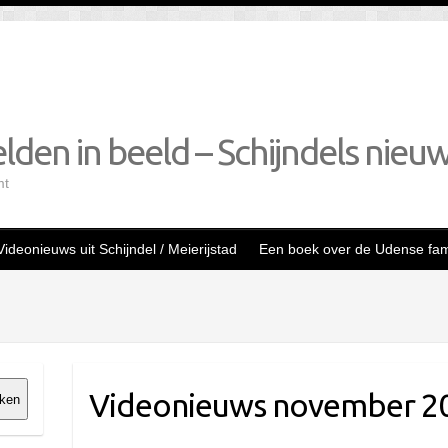
lden in beeld – Schijndels nieu
mt
Videonieuws uit Schijndel / Meierijstad
Een boek over de Udense fami
Videonieuws november 2
ken