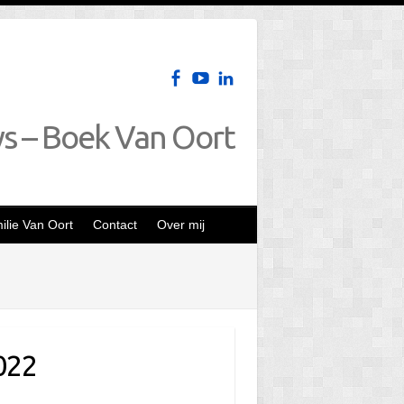
ws – Boek Van Oort
lie Van Oort
Contact
Over mij
022