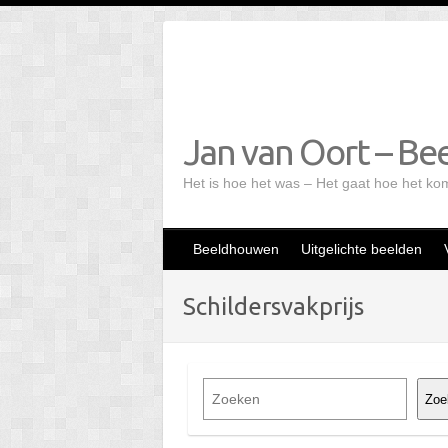
Doorgaan
naar
inhoud
Jan van Oort – Bee
Het is hoe het was – Het gaat hoe het ko
Beeldhouwen
Uitgelichte beelden
Schildersvakprijs
Z
Zoe
o
e