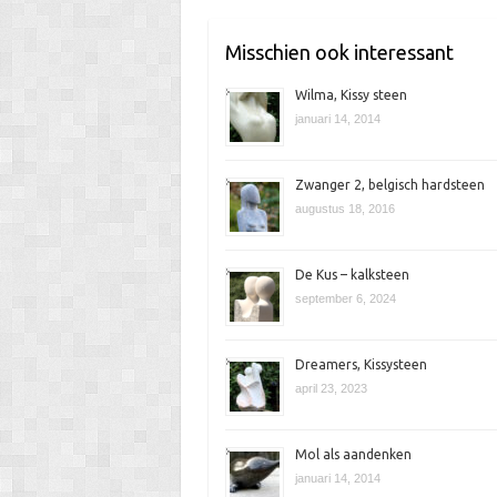
k
e
Misschien ook interessant
n
Wilma, Kissy steen
januari 14, 2014
Zwanger 2, belgisch hardsteen
augustus 18, 2016
De Kus – kalksteen
september 6, 2024
Dreamers, Kissysteen
april 23, 2023
Mol als aandenken
januari 14, 2014