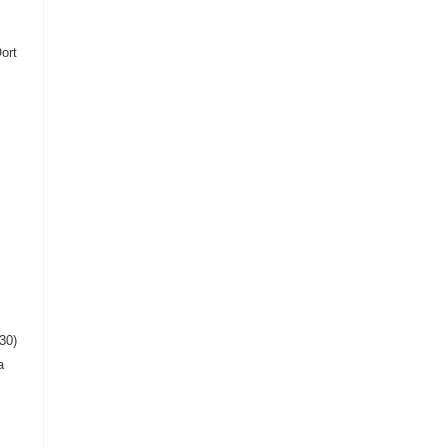
ort
30)
a