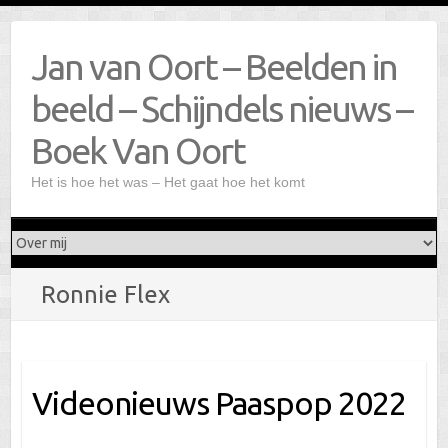
Doorgaan
naar
Jan van Oort – Beelden in
inhoud
beeld – Schijndels nieuws –
Boek Van Oort
Het is hoe het was – Het gaat hoe het komt
Ronnie Flex
Videonieuws Paaspop 2022