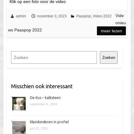
Klik op een foto voor de video
Vide
admin
november 3, 2023
Paaspop
,
Video 2022
onieu
ws Paaspop 2022
meer lezen
Z
Zoeken
o
e
k
e
Misschien ook interessant
n
De Kus – kalksteen
september 6, 2024
Kleinkinderen in profiel
juni 21, 2011