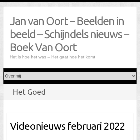
Doorgaan
naar
Jan van Oort – Beelden in
inhoud
beeld – Schijndels nieuws –
Boek Van Oort
Het is hoe het was – Het gaat hoe het komt
Het Goed
Videonieuws februari 2022