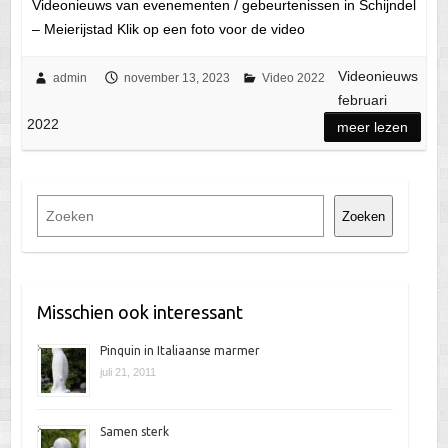
Videonieuws van evenementen / gebeurtenissen in Schijndel
– Meierijstad Klik op een foto voor de video
Videonieuws
admin
november 13, 2023
Video 2022
februari
2022
meer lezen
Z
Zoeken
o
e
k
e
Misschien ook interessant
n
Pinquin in Italiaanse marmer
juli 21, 2011
Samen sterk