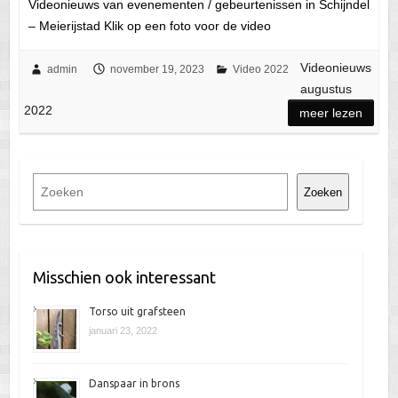
Videonieuws van evenementen / gebeurtenissen in Schijndel
– Meierijstad Klik op een foto voor de video
Videonieuws
admin
november 19, 2023
Video 2022
augustus
2022
meer lezen
Z
Zoeken
o
e
k
e
Misschien ook interessant
n
Torso uit grafsteen
januari 23, 2022
Danspaar in brons