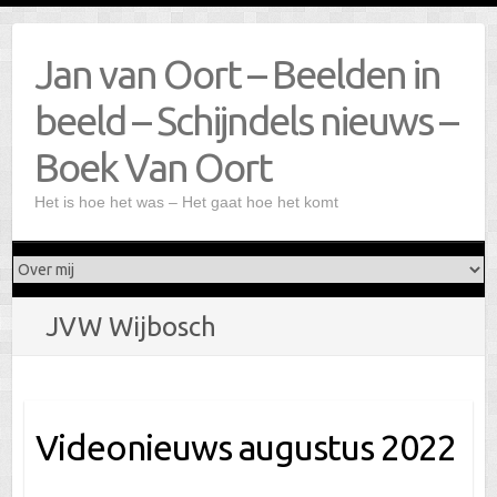
Doorgaan
naar
Jan van Oort – Beelden in
inhoud
beeld – Schijndels nieuws –
Boek Van Oort
Het is hoe het was – Het gaat hoe het komt
JVW Wijbosch
Videonieuws augustus 2022