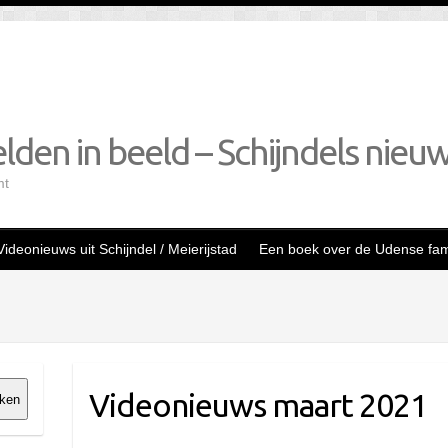
lden in beeld – Schijndels nieu
mt
Videonieuws uit Schijndel / Meierijstad
Een boek over de Udense fami
Videonieuws maart 2021
ken