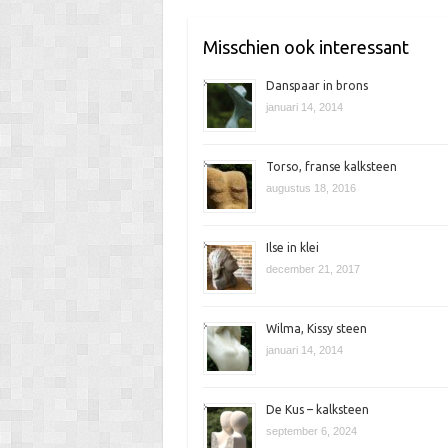
k
e
Misschien ook interessant
n
Danspaar in brons
januari 14, 2014
Torso, franse kalksteen
augustus 18, 2016
Ilse in klei
december 21, 2017
Wilma, Kissy steen
januari 14, 2014
De Kus – kalksteen
september 6, 2024