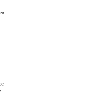
ort
30)
a