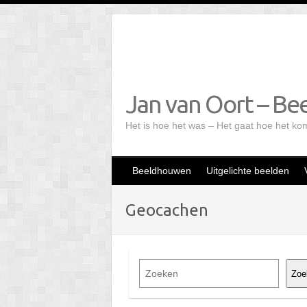
Doorgaan
naar
inhoud
Jan van Oort – Bee
Het is hoe het was – Het gaat hoe het ko
Beeldhouwen
Uitgelichte beelden
Geocachen
Z
Zoe
o
e