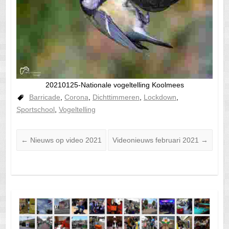
20210125-Nationale vogeltelling Koolmees
Barricade
,
Corona
,
Dichttimmeren
,
Lockdown
,
Sportschool
,
Vogeltelling
←
Nieuws op video 2021
Videonieuws februari 2021
→