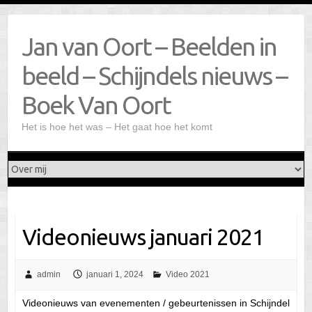
Doorgaan
naar
Jan van Oort – Beelden in
inhoud
beeld – Schijndels nieuws –
Boek Van Oort
Het is hoe het was – Het gaat hoe het komt
Videonieuws januari 2021
admin
januari 1, 2024
Video 2021
Videonieuws van evenementen / gebeurtenissen in Schijndel