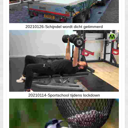
20210126-Schijndel wordt dicht getimmerd
20210114-Sportschool tijdens lockdown