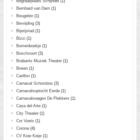
Begraafplaats Schijndel
(1)
Bernhard van Dam
(1)
Beugelen
(1)
Bevrijding
(3)
Bijerijstad
(1)
Bizzi
(1)
Bomenboekje
(1)
Boschvoort
(3)
Brabants Muziek Theater
(1)
Breien
(1)
Carillon
(1)
Carnaval Schorsbos
(3)
Carnavalsoptocht Eerde
(1)
Carnavalswagen De Plekkers
(1)
Casa del Arte
(1)
City Theater
(1)
Cor Voets
(1)
Corona
(4)
CV Koie Keije
(1)