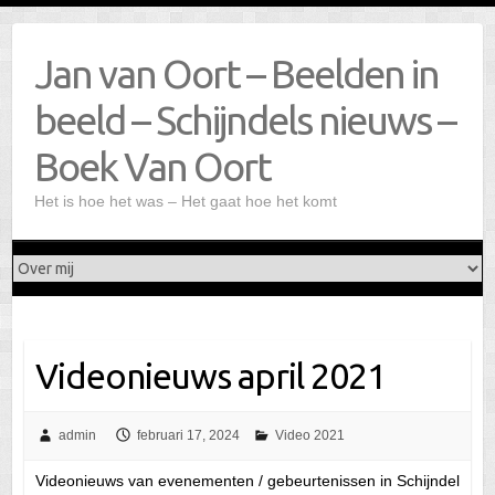
Doorgaan
naar
Jan van Oort – Beelden in
inhoud
beeld – Schijndels nieuws –
Boek Van Oort
Het is hoe het was – Het gaat hoe het komt
Videonieuws april 2021
admin
februari 17, 2024
Video 2021
Videonieuws van evenementen / gebeurtenissen in Schijndel