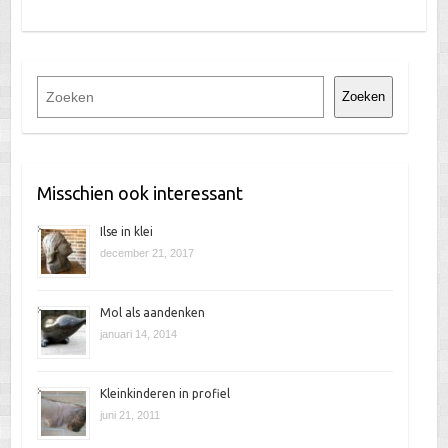
Z
Zoeken
o
e
k
e
Misschien ook interessant
n
Ilse in klei
december 21, 2017
Mol als aandenken
januari 14, 2014
Kleinkinderen in profiel
juni 21, 2011