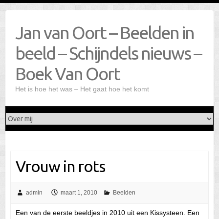
Doorgaan
naar
Jan van Oort – Beelden in
inhoud
beeld – Schijndels nieuws –
Boek Van Oort
Het is hoe het was – Het gaat hoe het komt
Vrouw in rots
admin
maart 1, 2010
Beelden
Een van de eerste beeldjes in 2010 uit een Kissysteen. Een